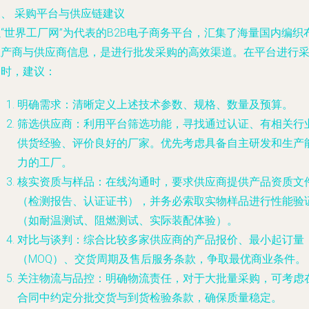
三、 采购平台与供应链建议
“世界工厂网”为代表的B2B电子商务平台，汇集了海量国内编织
生产商与供应商信息，是进行批发采购的高效渠道。在平台进行
购时，建议：
明确需求
：清晰定义上述技术参数、规格、数量及预算。
筛选供应商
：利用平台筛选功能，寻找通过认证、有相关行
供货经验、评价良好的厂家。优先考虑具备自主研发和生产
力的工厂。
核实资质与样品
：在线沟通时，要求供应商提供产品资质文
（检测报告、认证证书），并务必索取实物样品进行性能验
（如耐温测试、阻燃测试、实际装配体验）。
对比与谈判
：综合比较多家供应商的产品报价、最小起订量
（MOQ）、交货周期及售后服务条款，争取最优商业条件。
关注物流与品控
：明确物流责任，对于大批量采购，可考虑
合同中约定分批交货与到货检验条款，确保质量稳定。