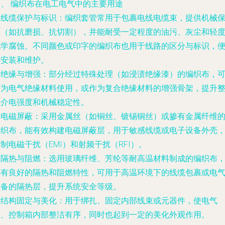
一、 编织布在电工电气中的主要用途
.
线缆保护与标识
：编织套管常用于包裹电线电缆束，提供机械
护（如抗磨损、抗切割），并能耐受一定程度的油污、灰尘和轻
化学腐蚀。不同颜色或印字的编织布也用于线路的区分与标识，
于安装和维护。
.
绝缘与增强
：部分经过特殊处理（如浸渍绝缘漆）的编织布，
作为电气绝缘材料使用，或作为复合绝缘材料的增强骨架，提升
体介电强度和机械稳定性。
.
电磁屏蔽
：采用金属丝（如铜丝、镀锡铜丝）或掺有金属纤维
编织布，能有效构建电磁屏蔽层，用于敏感线缆或电子设备外壳
制电磁干扰（EMI）和射频干扰（RFI）。
.
隔热与阻燃
：选用玻璃纤维、芳纶等耐高温材料制成的编织布
具有良好的隔热和阻燃特性，可用于高温环境下的线缆包裹或电
设备的隔热层，提升系统安全等级。
.
结构固定与美化
：用于绑扎、固定内部线束或元器件，使电气
柜、控制箱内部整洁有序，同时也起到一定的美化外观作用。