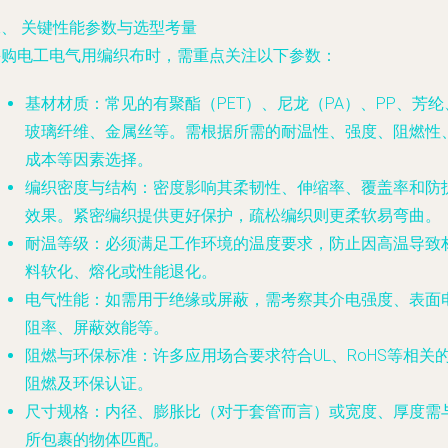
二、 关键性能参数与选型考量
采购电工电气用编织布时，需重点关注以下参数：
基材材质
：常见的有聚酯（PET）、尼龙（PA）、PP、芳纶
玻璃纤维、金属丝等。需根据所需的耐温性、强度、阻燃性
成本等因素选择。
编织密度与结构
：密度影响其柔韧性、伸缩率、覆盖率和防
效果。紧密编织提供更好保护，疏松编织则更柔软易弯曲。
耐温等级
：必须满足工作环境的温度要求，防止因高温导致
料软化、熔化或性能退化。
电气性能
：如需用于绝缘或屏蔽，需考察其介电强度、表面
阻率、屏蔽效能等。
阻燃与环保标准
：许多应用场合要求符合UL、RoHS等相关
阻燃及环保认证。
尺寸规格
：内径、膨胀比（对于套管而言）或宽度、厚度需
所包裹的物体匹配。