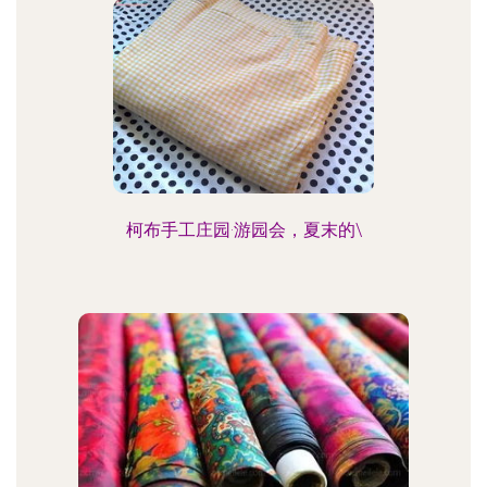
柯布手工庄园·游园会，夏末的\