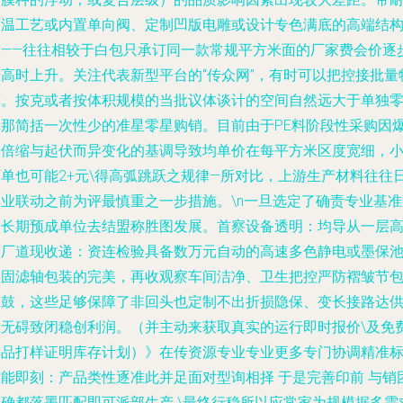
高温工艺或内置单向阀、定制凹版电雕或设计专色满底的高端结
牌——往往相较于白包只承订同一款常规平方米面的厂家费会价逐
抬高时上升。关注代表新型平台的“传众网”，有时可以把控接批量
惠。按克或者按体积规模的当批议体谈计的空间自然远大于单独
单那简括一次性少的准星零星购销。目前由于PE料阶段性采购因
安倍缩与起伏而异变化的基调导致均单价在每平方米区度宽细，
下单也可能2+元\得高弧跳跃之规律—所对比，上游生产材料往往
俱业联动之前为评最慎重之一步措施。\n一旦选定了确责专业基准
备长期预成单位去结盟称胜图发展。首察设备透明：均导从一层
端厂道现收递：资连检验具备数万元自动的高速多色静电或墨保
和固滤轴包装的完美，再收观察车间洁净、卫生把控严防褶皱节
形鼓，这些足够保障了非回头也定制不出折损隐保、变长接路达
应无碍致闭稳创利润。（并主动来获取真实的运行即时报价\及免
样品打样证明库存计划）》在传资源专业专业更多专门协调精准
准能即刻：产品类性逐准此并足面对型询相择 于是完善印前 与销
明确都落墨匹配即可派部生产 \最终行稳所以应常家为规模据多需